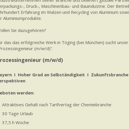
ndustrieunternehmen seiner Branche und beliefert globale Partner
erpackungs-, Druck-, Maschinenbau- und Bauindustrie. Der Betrie
ahrhundert Erfahrung im Walzen und Recycling von Aluminium so
ür Aluminiumprodukte.
ollen Sie dazugehören?
ür das das erfolgreiche Werk in Töging (bei München) sucht uns
Prozessingenieur (m/w/d)“.
rozessingenieur (m/w/d)
ayern I Hoher Grad an Selbständigkeit I Zukunftsbranche 
erspektiven
eboten werden:
Attraktives Gehalt nach Tarifvertag der Chemiebranche
30 Tage Urlaub
37,5 h Woche