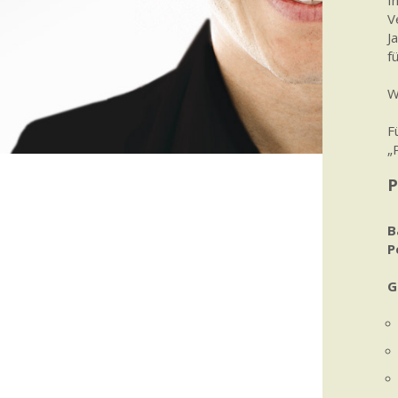
I
V
J
f
W
F
„
P
B
P
G