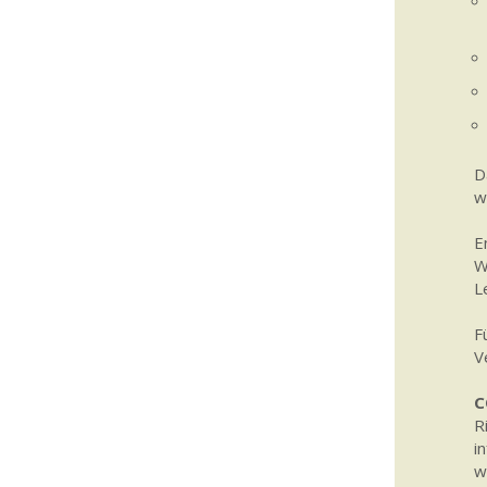
D
w
E
W
L
F
V
C
R
i
w