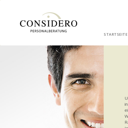
STARTSEITE
U
i
e
W
R