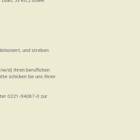
Lean, 5S etc.) sowie
bitioniert, und streben
/w/d) Ihren beruflichen
te schicken Sie uns Ihren
unter 0221-94087-0 zur