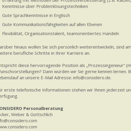
Erfahrung mit Methoden der Prozessverbesserung (z.B. Kaizen, 
Kenntnisse über Problemlösungstechniken
Gute Sprachkenntnisse in Englisch
Gute Kommunikationsfähigkeiten auf allen Ebenen
Flexibilität, Organisationstalent, teamorientiertes Handeln
arüber hinaus wollen Sie sich persönlich weiterentwickeln, sind am
eitere berufliche Schritte in Ihrer Karriere an.
ntspricht diese hervorragende Position als „Prozessingenieur“ (m
unschvorstellungen? Dann würden wir Sie gerne kennen lernen. Bit
ebenslauf an unsere E-Mail Adresse: info@considero.de.
ür erste telefonische Informationen stehen wir Ihnen jederzeit 
erfügung.
ONSIDERO Personalberatung
icker, Weber & Gottschlich
nfo@considero.com
ww.considero.com