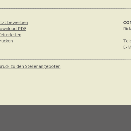
etzt bewerben
CO
ownload PDF
Ric
eiterleiten
rucken
Tel
E-M
urück zu den Stellenangeboten