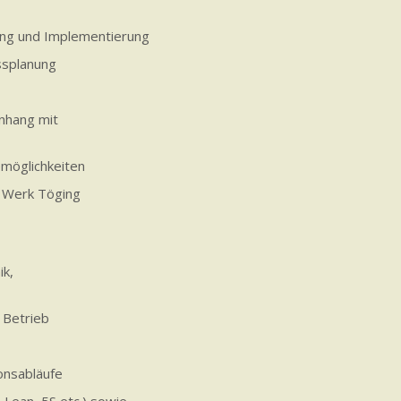
ung und Implementierung
ssplanung
nhang mit
möglichkeiten
m Werk Töging
ik,
 Betrieb
onsabläufe