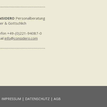
NSIDERO
Personalberatung
ker & Gottschlich
efon +49-(0)221-94087-0
ail
info@considero.com
|
|
IMPRESSUM
DATENSCHUTZ
AGB