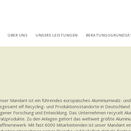
ÜBER UNS
UNSERE LEISTUNGEN
BERATUNGSGRUNDSÄ
nser Mandant ist ein führendes europäisches Aluminiumwalz- un
nsgesamt elf Recycling- und Produktionsstandorte in Deutschla
igener Forschung und Entwicklung. Das Unternehmen recycelt Alum
alzprodukte. Zu den Anlagen gehört das weltweit größte Alumin
affineriewerk. Mit fast 6000 Mitarbeitenden ist unser Mandant e