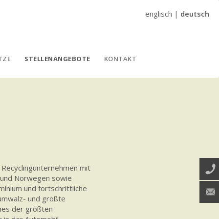
englisch
|
deutsch
TZE
STELLENANGEBOTE
KONTAKT
d Recyclingunternehmen mit
nd und Norwegen sowie
inium und fortschrittliche
iumwalz- und größte
ines der größten