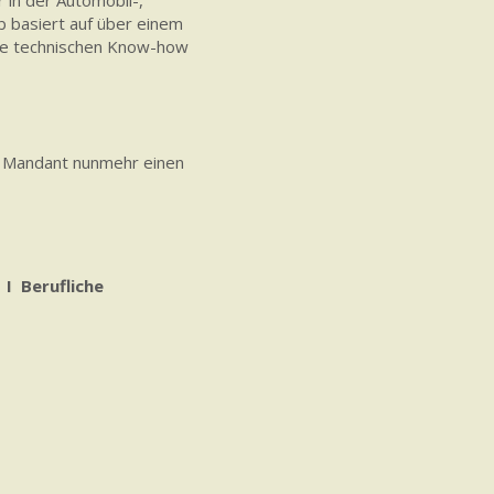
 in der Automobil-,
b basiert auf über einem
wie technischen Know-how
er Mandant nunmehr einen
I Berufliche